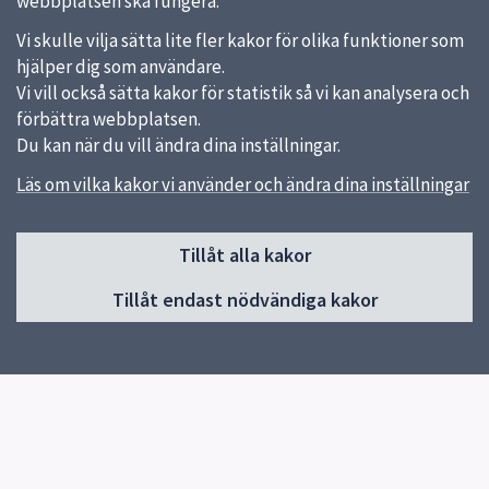
webbplatsen ska fungera.
Vi skulle vilja sätta lite fler kakor för olika funktioner som
hjälper dig som användare.
Vi vill också sätta kakor för statistik så vi kan analysera och
förbättra webbplatsen.
Du kan när du vill ändra dina inställningar.
Läs om vilka kakor vi använder och ändra dina inställningar
Sidfot
Tillåt alla kakor
Huvudmeny
Tillåt endast nödvändiga kakor
Start
Om skolan
Verksamheter & egna sidor
Kontakt
Elevhälsa