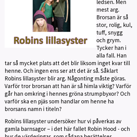
ledsen. Men
mest arg.
Brorsan är så
stor, rolig, kul,
tuff, snygg
och grym.
Tycker han i
alla fall. Han
tar så mycket plats att det blir liksom inget kvar till
henne. Och ingen ens ser att det är så. Såklart
Robins lillasyster blir arg. Någonting måste göras.
Varför tror brorsan att han är så himla viktig? Varför
går han omkring i hennes gröna strumpbyxor? Och
varför ska en pjäs som handlar om henne ha
brorsans namn i titeln?
Robins lillasyster undersöker hur vi påverkas av
gamla barnsagor – i det här fallet Robin Hood - och
hur de värderingar, som sådana berättelser