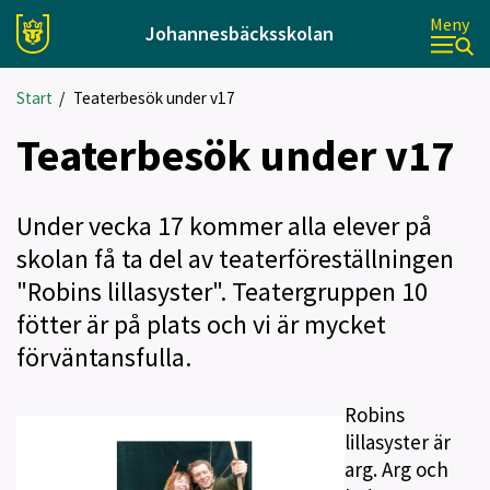
Meny
Johannesbäcksskolan
Start
/
Teaterbesök under v17
Teaterbesök under v17
Under vecka 17 kommer alla elever på
skolan få ta del av teaterföreställningen
"Robins lillasyster". Teatergruppen 10
fötter är på plats och vi är mycket
förväntansfulla.
Robins
lillasyster är
arg. Arg och