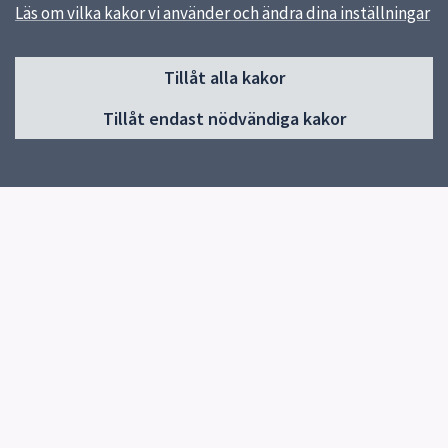
Läs om vilka kakor vi använder och ändra dina inställningar
Sidfot
Tillåt alla kakor
Huvudmeny
Tillåt endast nödvändiga kakor
Start
Om skolan
Verksamheter & egna sidor
Kontakt
Elevhälsa
Snabblänkar
Matsedeln
Uppsala kommun
Skolverket
Sjukanmälan
Blanketter