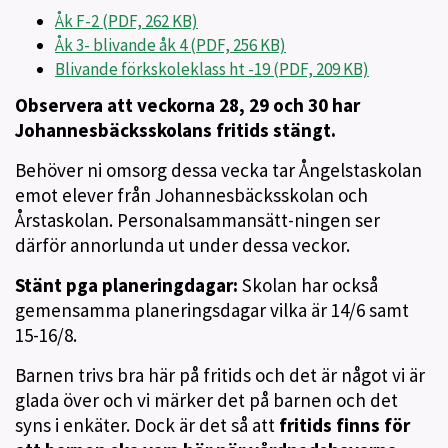
Åk F-2 (PDF, 262 KB)
Åk 3- blivande åk 4 (PDF, 256 KB)
Blivande förkskoleklass ht -19 (PDF, 209 KB)
Observera att veckorna 28, 29 och 30 har
Johannesbäcksskolans fritids stängt.
Behöver ni omsorg dessa vecka tar Ångelstaskolan
emot elever från Johannesbäcksskolan och
Årstaskolan. Personalsammansätt-ningen ser
därför annorlunda ut under dessa veckor.
Stänt pga planeringdagar:
Skolan har också
gemensamma planeringsdagar vilka är 14/6 samt
15-16/8.
Barnen trivs bra här på fritids och det är något vi är
glada över och vi märker det på barnen och det
syns i enkäter. Dock är det så att
fritids finns för