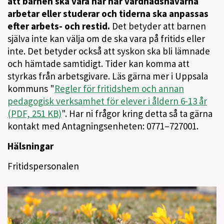
att barnen ska vara här när vårdnadshavarna
arbetar eller studerar och tiderna ska anpassas
efter arbets- och restid.
Det betyder att barnen
själva inte kan välja om de ska vara på fritids eller
inte. Det betyder också att syskon ska bli lämnade
och hämtade samtidigt. Tider kan komma att
styrkas från arbetsgivare. Läs gärna mer i Uppsala
kommuns "
Regler för fritidshem och annan
pedagogisk verksamhet för elever i åldern 6-13 år
(PDF, 251 KB)
". Har ni frågor kring detta så ta gärna
kontakt med Antagningsenheten: 0771–727001.
Hälsningar
Fritidspersonalen