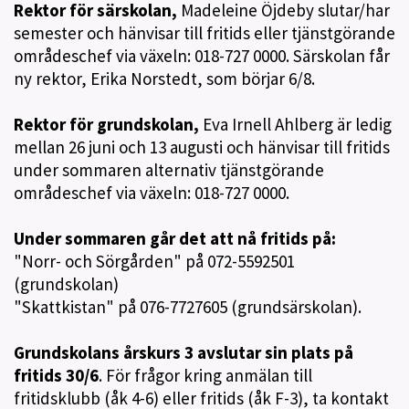
Rektor för särskolan,
Madeleine Öjdeby slutar/har
semester och hänvisar till fritids eller tjänstgörande
områdeschef via växeln: 018-727 0000. Särskolan får
ny rektor, Erika Norstedt, som börjar 6/8.
Rektor för grundskolan,
Eva Irnell Ahlberg är ledig
mellan 26 juni och 13 augusti och hänvisar till fritids
under sommaren alternativ tjänstgörande
områdeschef via växeln: 018-727 0000.
Under sommaren går det att nå fritids på:
"Norr- och Sörgården" på 072-5592501
(grundskolan)
"Skattkistan" på 076-7727605 (grundsärskolan).
Grundskolans årskurs 3 avslutar sin plats på
fritids 30/6
. För frågor kring anmälan till
fritidsklubb (åk 4-6) eller fritids (åk F-3), ta kontakt