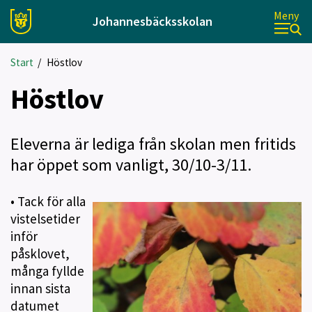
Meny
Johannesbäcksskolan
Start
/
Höstlov
Höstlov
Eleverna är lediga från skolan men fritids
har öppet som vanligt, 30/10-3/11.
•
Tack för alla
vistelsetider
inför
påsklovet,
många fyllde
innan sista
datumet