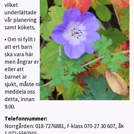
vilket
underlättade
vår planering
samt kökets.
• Om ni fyllt i
att ert barn
ska vara här
men ångrar er
eller att
barnet är
sjukt, måste ni
meddela oss
detta, innan
9.00.
Telefonnummer:
Norrgården: 018-7276881, f-klass
070-27 30 607
, åk
1
072-5592501