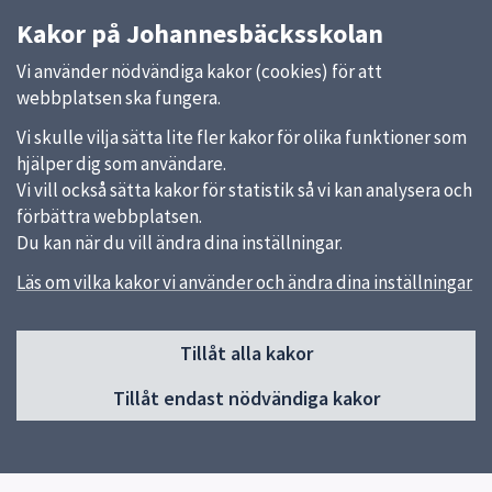
Kakor på Johannesbäcksskolan
Vi använder nödvändiga kakor (cookies) för att
webbplatsen ska fungera.
Vi skulle vilja sätta lite fler kakor för olika funktioner som
hjälper dig som användare.
Vi vill också sätta kakor för statistik så vi kan analysera och
förbättra webbplatsen.
Du kan när du vill ändra dina inställningar.
Läs om vilka kakor vi använder och ändra dina inställningar
Sidfot
Tillåt alla kakor
Huvudmeny
Tillåt endast nödvändiga kakor
Start
Om skolan
Verksamheter & egna sidor
Kontakt