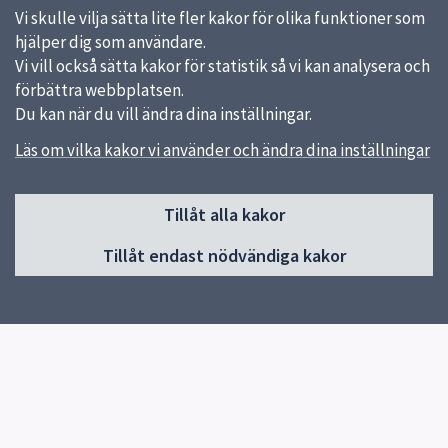
Vi skulle vilja sätta lite fler kakor för olika funktioner som
hjälper dig som användare.
Vi vill också sätta kakor för statistik så vi kan analysera och
förbättra webbplatsen.
Du kan när du vill ändra dina inställningar.
Läs om vilka kakor vi använder och ändra dina inställningar
Sidfot
Tillåt alla kakor
Huvudmeny
Tillåt endast nödvändiga kakor
Start
Om skolan
Verksamheter & egna sidor
Kontakt
Elevhälsa
Snabblänkar