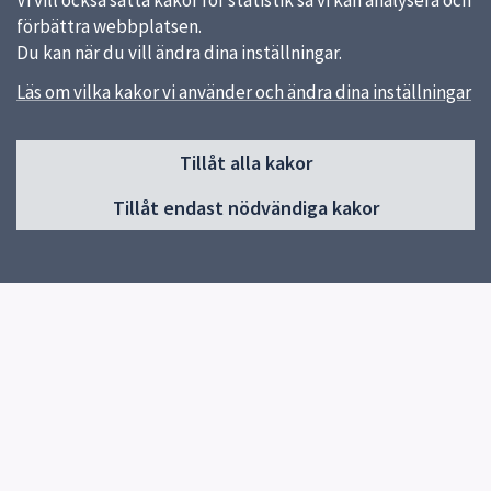
Vi vill också sätta kakor för statistik så vi kan analysera och
förbättra webbplatsen.
Du kan när du vill ändra dina inställningar.
Läs om vilka kakor vi använder och ändra dina inställningar
Sidfot
Tillåt alla kakor
Huvudmeny
Tillåt endast nödvändiga kakor
Start
Om skolan
Verksamheter & egna sidor
Kontakt
Elevhälsa
Snabblänkar
Matsedeln
Uppsala kommun